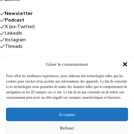
Newsletter
Podcast
X (ex-Twitter)
LinkedIn
Instagram
Threads
Gérer le consentement
Entreprises
Pour offrir les meilleures expériences, nous utilisons des technologies telles que les
cookies pour stocker et/ou accéder aux informations des appareils. Le fait de consentir
Plume Caraïbe
: conseil éditorial +
à ces technologies nous permettra de traiter des données telles que le comportement de
rédaction
navigation ou les ID uniques sur ce site. Le fait de ne pas consentir ou de retirer son
Foodîles Agency
: lab + média + événement
consentement peut avoir un effet négatif sur certaines caractéristiques et fonctions.
The Flamboyant Agency
: maison d'édition
Cuisines mobiles
: location + animation culinaire
Accepter
Refuser