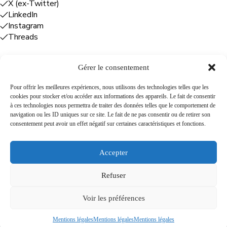
X (ex-Twitter)
LinkedIn
Instagram
Threads
Gérer le consentement
Entreprises
Pour offrir les meilleures expériences, nous utilisons des technologies telles que les
cookies pour stocker et/ou accéder aux informations des appareils. Le fait de consentir
Plume Caraïbe
: conseil éditorial +
à ces technologies nous permettra de traiter des données telles que le comportement de
rédaction
navigation ou les ID uniques sur ce site. Le fait de ne pas consentir ou de retirer son
Foodîles Agency
: lab + média + événement
consentement peut avoir un effet négatif sur certaines caractéristiques et fonctions.
The Flamboyant Agency
: maison d'édition
Cuisines mobiles
: location + animation culinaire
Accepter
Refuser
A propos
Newsletter
Podcast
Contact
Voir les préférences
Mentions légales
Mentions légales
Mentions légales
lbmc · © 2026