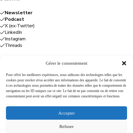
Newsletter
Podcast
X (ex-Twitter)
LinkedIn
Instagram
Threads
Gérer le consentement
Entreprises
Pour offrir les meilleures expériences, nous utilisons des technologies telles que les
cookies pour stocker et/ou accéder aux informations des appareils. Le fait de consentir
Plume Caraïbe
: conseil éditorial +
à ces technologies nous permettra de traiter des données telles que le comportement de
rédaction
navigation ou les ID uniques sur ce site. Le fait de ne pas consentir ou de retirer son
Foodîles Agency
: lab + média + événement
consentement peut avoir un effet négatif sur certaines caractéristiques et fonctions.
The Flamboyant Agency
: maison d'édition
Cuisines mobiles
: location + animation culinaire
Accepter
Refuser