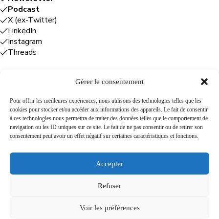
Podcast
X (ex-Twitter)
LinkedIn
Instagram
Threads
Gérer le consentement
Entreprises
Pour offrir les meilleures expériences, nous utilisons des technologies telles que les
cookies pour stocker et/ou accéder aux informations des appareils. Le fait de consentir
Plume Caraïbe
: conseil éditorial +
à ces technologies nous permettra de traiter des données telles que le comportement de
rédaction
navigation ou les ID uniques sur ce site. Le fait de ne pas consentir ou de retirer son
Foodîles Agency
: lab + média + événement
consentement peut avoir un effet négatif sur certaines caractéristiques et fonctions.
The Flamboyant Agency
: maison d'édition
Cuisines mobiles
: location + animation culinaire
Accepter
Refuser
A propos
Newsletter
Podcast
Contact
Voir les préférences