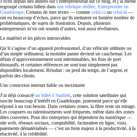
J’écris depuis des années sur l’entrepreneuriat sur ce blog, et j’ai même
regroupé certains billets dans
une rubrique dédiée, Entreprendre en
Guadeloupe
. Certains de mes textes — comme
celui-ci
ou
celui-là
—
ont eu beaucoup d’échos, parce qu’ils mettaient en lumière nombre de
problématiques, de sujets de frustration. Depuis, plusieurs
entrepreneurs m’en ont soumis d’autres, tout aussi révélateurs.
Le matériel et les pièces introuvables
Qu’il s’agisse d’un appareil professionnel, d’un véhicule utilitaire ou
d’un simple ordinateur, la moindre panne devient un cauchemar. Les
délais d’approvisionnement sont interminables, les frais de port
dissuasifs, et certaines références ne sont tout simplement pas
disponibles localement. Résultat : on perd du temps, de l’argent, et
parfois des clients.
Une connexion internet faible ou inexistante
J’ai déjà consacré
un billet à Starlink
, cette solution satellitaire qui
suscite beaucoup d’intérêt en Guadeloupe, justement parce qu’elle
répond à un vrai besoin. Dans certaines zones, la fibre reste un mirage.
Les coupures ou ralentissements sont fréquents, même dans des zones
dites couvertes. Pour des entreprises qui dépendent du numérique —
site web, réseaux sociaux, comptabilité, facturation en ligne, visio,
paiements dématérialisés — c’est un frein majeur à la productivité, à la
réactivité, à la crédibilité.