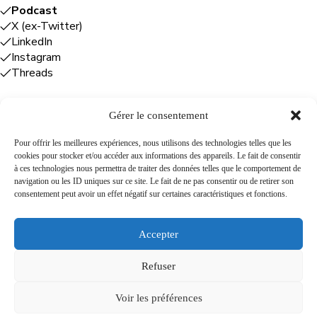
Podcast
X (ex-Twitter)
LinkedIn
Instagram
Threads
Gérer le consentement
Entreprises
Pour offrir les meilleures expériences, nous utilisons des technologies telles que les
cookies pour stocker et/ou accéder aux informations des appareils. Le fait de consentir
Plume Caraïbe
: conseil éditorial +
à ces technologies nous permettra de traiter des données telles que le comportement de
rédaction
navigation ou les ID uniques sur ce site. Le fait de ne pas consentir ou de retirer son
Foodîles Agency
: lab + média + événement
consentement peut avoir un effet négatif sur certaines caractéristiques et fonctions.
The Flamboyant Agency
: maison d'édition
Cuisines mobiles
: location + animation culinaire
Accepter
Refuser
A propos
Newsletter
Podcast
Contact
Voir les préférences