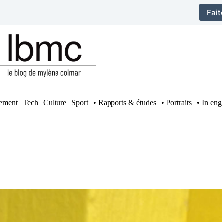
Fai
ement
Tech
Culture
Sport
• Rapports & études
• Portraits
• In eng