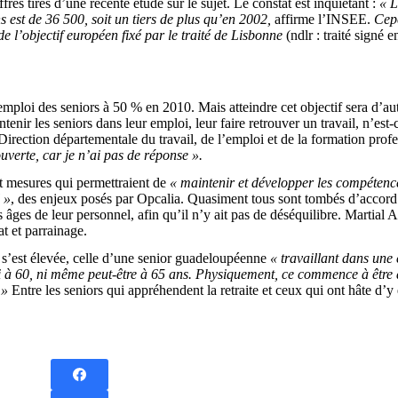
s tirés d’une récente étude sur le sujet. Le constat est inquiétant :
« L
 est de 36 500, soit un tiers de plus qu’en 2002,
affirme l’INSEE.
Cepe
e l’objectif européen fixé par le traité de Lisbonne
(ndlr : traité sign
’emploi des seniors à 50 % en 2010. Mais atteindre cet objectif sera d’au
tenir les seniors dans leur emploi, leur faire retrouver un travail, n’e
irection départementale du travail, de l’emploi et de la formation profe
ouverte, car je n’ai pas de réponse ».
 et mesures qui permettraient de
« maintenir et développer les compétences
 »
, des enjeux posés par Opcalia. Quasiment tous sont tombés d’accord p
âges de leur personnel, afin qu’il n’y ait pas de déséquilibre. Martial A
t et parrainage.
 s’est élevée, celle d’une senior guadeloupéenne
« travaillant dans une 
i à 60, ni même peut-être à 65 ans. Physiquement, ce commence à être di
 »
Entre les seniors qui appréhendent la retraite et ceux qui ont hâte d’y 