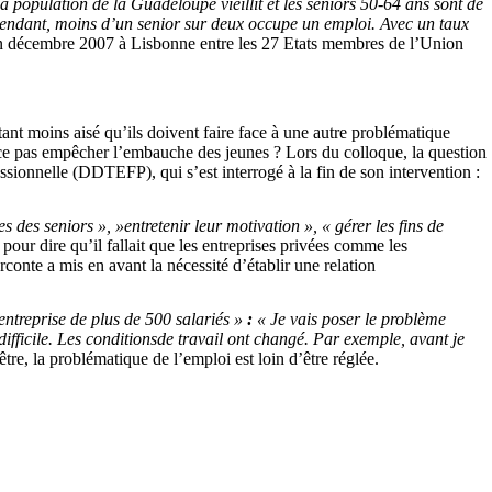
a population de la Guadeloupe vieillit et les seniors 50-64 ans sont de
ndant, moins d’un senior sur deux occupe un emploi. Avec un taux
é en décembre 2007 à Lisbonne entre les 27 Etats membres de l’Union
tant moins aisé qu’ils doivent faire face à une autre problématique
st-ce pas empêcher l’embauche des jeunes ? Lors du colloque, la question
ssionnelle (DDTEFP), qui s’est interrogé à la fin de son intervention :
 des seniors », »entretenir leur motivation », « gérer les fins de
our dire qu’il fallait que les entreprises privées comme les
rconte a mis en avant la nécessité d’établir une relation
entreprise de plus de 500 salariés »
:
« Je vais poser le problème
fficile. Les conditionsde travail ont changé. Par exemple, avant je
être, la problématique de l’emploi est loin d’être réglée.