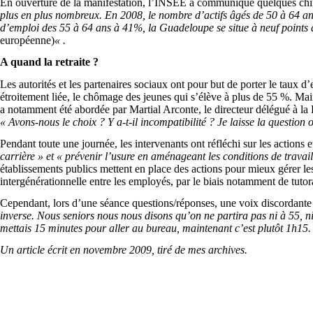
En ouverture de la manifestation, l’INSEE a communiqué quelques chiffre
plus en plus nombreux. En 2008, le nombre d’actifs âgés de 50 à 64 ans
d’emploi des 55 à 64 ans à 41%, la Guadeloupe se situe à neuf points d
européenne)
« .
A quand la retraite ?
Les autorités et les partenaires sociaux ont pour but de porter le taux d
étroitement liée, le chômage des jeunes qui s’élève à plus de 55 %. Main
a notamment été abordée par Martial Arconte, le directeur délégué à la D
« Avons-nous le choix ? Y a-t-il incompatibilité ? Je laisse la question 
Pendant toute une journée, les intervenants ont réfléchi sur les actions
carrière » et « prévenir l’usure en aménageant les conditions de travail
établissements publics mettent en place des actions pour mieux gérer les 
intergénérationnelle entre les employés, par le biais notamment de tutora
Cependant, lors d’une séance questions/réponses, une voix discordante
inverse. Nous seniors nous nous disons qu’on ne partira pas ni à 55, n
mettais 15 minutes pour aller au bureau, maintenant c’est plutôt 1h15.
Un article écrit en novembre 2009, tiré de mes archives.