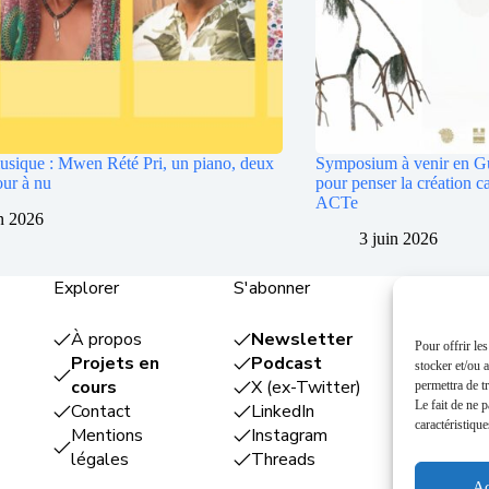
usique : Mwen Rété Pri, un piano, deux
Symposium à venir en Gu
our à nu
pour penser la création 
ACTe
in 2026
3 juin 2026
Explorer
S'abonner
Entrepris
À propos
Newsletter
Plume
Pour offrir le
Projets en
Podcast
éditor
stocker et/ou 
cours
X (ex-Twitter)
Foodîl
permettra de t
Le fait de ne 
Contact
LinkedIn
événe
caractéristique
Mentions
Instagram
The Fl
légales
Threads
maison 
Cuisin
Ac