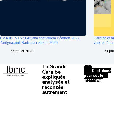
CARIFESTA : Guyana accueillera l’édition 2027,
Caraibe et m
Antigua-and-Barbuda celle de 2029
voix et l’am
23 juillet 2026
23 ju
La Grande
Contribuez
Caraïbe
pour soutenir
expliquée,
mon travail
analysée et
racontée
autrement