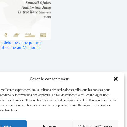
adeloupe : une journée
caribéenne au Mémorial
es
Gérer le consentement
 Caraïbe
: conseil
s meilleures expériences, nous utilisons des technologies telles que les cookies pour
ial + rédaction
accéder aux informations des appareils. Le fait de consentir à ces technologies nous
es Agency
: lab + média +
raiter des données telles que le comportement de navigation ou les ID uniques sur ce site.
pas consentir ou de retirer son consentement peut avoir un effet négatif sur certaines
ment
s et fonctions.
amboyant Agency
:
d'édition
es mobiles
: location +
cepter
Refuser
Voir les préférences