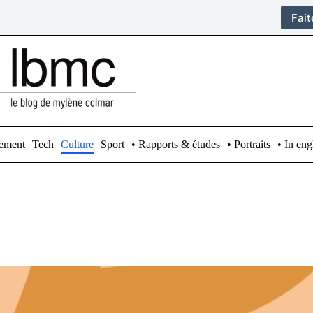
Fai
ement
Tech
Culture
Sport
• Rapports & études
• Portraits
• In eng