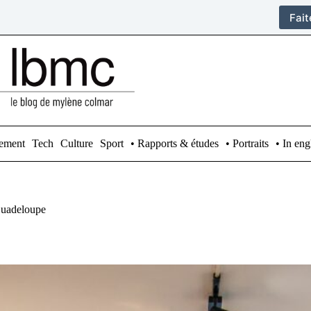
Fai
ement
Tech
Culture
Sport
• Rapports & études
• Portraits
• In eng
 Guadeloupe