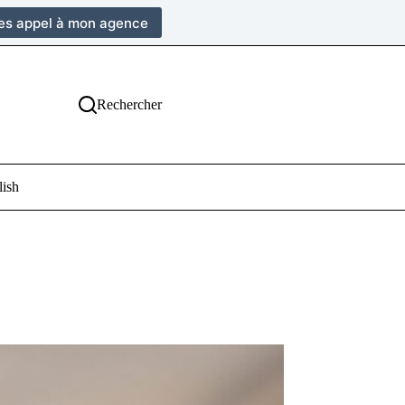
tes appel à mon agence
Rechercher
lish