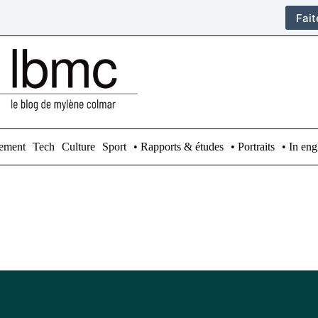
Fai
ement
Tech
Culture
Sport
• Rapports & études
• Portraits
• In eng