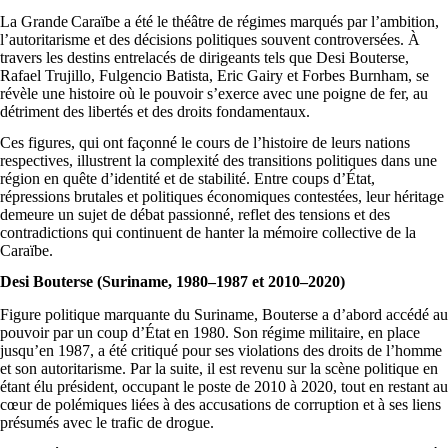
La Grande
Caraïbe a été le théâtre de régimes marqués par l’ambition,
l’autoritarisme et des décisions politiques souvent controversées. À
travers les destins entrelacés de dirigeants tels que
Desi Bouterse
,
Rafael Trujillo
,
Fulgencio Batista
,
Eric Gairy
et
Forbes Burnham
, se
révèle une histoire où le pouvoir s’exerce avec une poigne de fer, au
détriment des libertés et des droits fondamentaux.
Ces figures, qui ont façonné le cours de l’histoire de leurs nations
respectives, illustrent la complexité des transitions politiques dans une
région en quête d’identité et de stabilité. Entre coups d’État,
répressions brutales et politiques économiques contestées, leur héritage
demeure un sujet de débat passionné, reflet des tensions et des
contradictions qui continuent de hanter la mémoire collective de la
Caraïbe.
Desi Bouterse (Suriname, 1980–1987 et 2010–2020)
Figure politique marquante du Suriname, Bouterse a d’abord accédé au
pouvoir par un coup d’État en 1980. Son régime militaire, en place
jusqu’en 1987, a été critiqué pour ses violations des droits de l’homme
et son autoritarisme. Par la suite, il est revenu sur la scène politique en
étant élu président, occupant le poste de 2010 à 2020, tout en restant au
cœur de polémiques liées à des accusations de corruption et à ses liens
présumés avec le trafic de drogue.