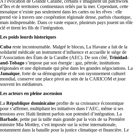
A l’évocation de Grande Caraïbe, certains s’imaginent un patchwork
d’îles et de territoires continentaux reliés par la mer. Cependant, cette
mosaïque n’existe pas seulement dans les cartes ou les rêves : elle
prend vie à travers une coopération régionale dense, parfois chaotique,
mais indispensable. Dans ce vaste espace, plusieurs pays jouent un rôle
clé et tirent les fils de l’intégration.
Les poids lourds historiques
Cuba
reste incontournable. Malgré le blocus, La Havane a fait de la
solidarité médicale un instrument d’influence et accueille le siège de
l’Association des États de la Caraïbe (AEC). De son côté,
Trinidad-
and-Tobago
s’impose par son énergie : gaz, pétrole, institutions
régionales et une diplomatie qui pèse dans les grandes négociations. La
Jamaïque
, forte de sa démographie et de son rayonnement culturel
mondial, conserve une place pivot au sein de la CARICOM et joue
souvent les médiateurs.
Les acteurs en pleine ascension
La
République dominicaine
profite de sa croissance économique
pour s’affirmer, multipliant les initiatives dans l’AEC, même si ses
tensions avec Haïti limitent parfois son potentiel d’intégration. La
Barbade
, petite par la taille mais grande par la voix de sa Première
ministre Mia Mottley, s’est imposée sur la scène internationale,
notamment dans la bataille pour la justice climatique et financière. Le