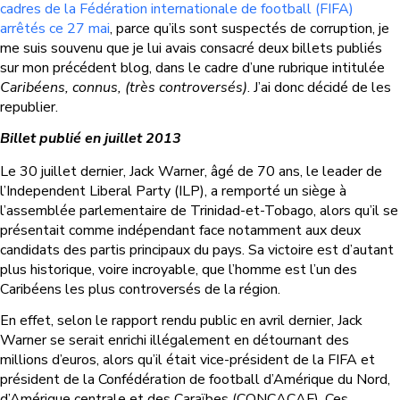
cadres de la Fédération internationale de football (FIFA)
arrêtés ce 27 mai
, parce qu’ils sont suspectés de corruption, je
me suis souvenu que je lui avais consacré deux billets publiés
sur mon précédent blog, dans le cadre d’une rubrique intitulée
Caribéens, connus, (très controversés)
. J’ai donc décidé de les
republier.
Billet publié en juillet 2013
Le 30 juillet dernier, Jack Warner, âgé de 70 ans, le leader de
l’
Independent Liberal Party (ILP),
a remporté un siège à
l’assemblée parlementaire de Trinidad-et-Tobago, alors qu’il se
présentait comme indépendant face notamment aux deux
candidats des partis principaux du pays. Sa victoire est d’autant
plus historique, voire incroyable, que l’homme est l’un des
Caribéens les plus controversés de la région.
En effet,
selon le rapport rendu public
en avril dernier, Jack
Warner se serait enrichi illégalement en détournant
des
millions d’euros
, alors qu’il était
vice-président de la FIFA et
président de la
Confédération de football d’Amérique du Nord,
d’Amérique centrale et des Caraïbes (
CONCACAF). Ces