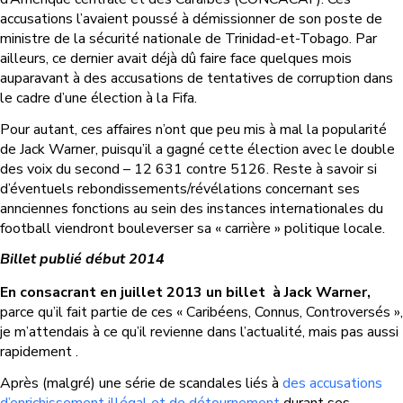
accusations l’avaient poussé à
démissionner de son poste de
ministre de la sécurité nationale de Trinidad-et-Tobago.
Par
ailleurs, ce dernier avait déjà dû faire face quelques mois
auparavant à des accusations de tentatives de corruption dans
le cadre d’une élection à la Fifa.
Pour autant, ces affaires n’ont que peu mis à mal la popularité
de Jack Warner, puisqu’il a gagné cette élection avec le double
des voix du second – 12 631 contre 5126. Reste à savoir si
d’éventuels rebondissements/révélations concernant ses
annciennes fonctions au sein des instances internationales du
football viendront bouleverser sa « carrière » politique locale.
Billet publié début 2014
En consacrant en juillet 2013 un billet
à Jack Warner,
parce qu’il fait partie de ces « Caribéens, Connus, Controversés »,
je m’attendais à ce qu’il revienne dans l’actualité, mais pas aussi
rapidement .
Après (malgré) une série de scandales liés à
des accusations
d’enrichissement illégal et de détournement
durant ses