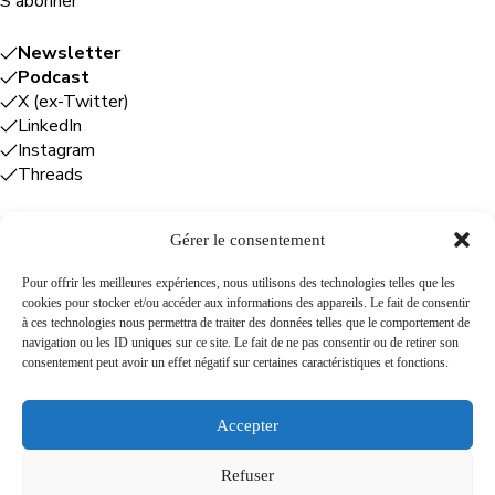
S'abonner
Newsletter
Podcast
X (ex-Twitter)
LinkedIn
Instagram
Threads
Gérer le consentement
Entreprises
Pour offrir les meilleures expériences, nous utilisons des technologies telles que les
cookies pour stocker et/ou accéder aux informations des appareils. Le fait de consentir
Plume Caraïbe
: conseil éditorial +
à ces technologies nous permettra de traiter des données telles que le comportement de
rédaction
navigation ou les ID uniques sur ce site. Le fait de ne pas consentir ou de retirer son
Foodîles Agency
: lab + média + événement
consentement peut avoir un effet négatif sur certaines caractéristiques et fonctions.
The Flamboyant Agency
: maison d'édition
Cuisines mobiles
: location + animation culinaire
Accepter
Refuser