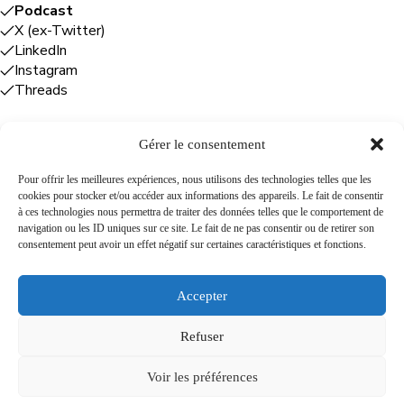
Podcast
X (ex-Twitter)
LinkedIn
Instagram
Threads
Gérer le consentement
Entreprises
Pour offrir les meilleures expériences, nous utilisons des technologies telles que les
cookies pour stocker et/ou accéder aux informations des appareils. Le fait de consentir
Plume Caraïbe
: conseil éditorial +
à ces technologies nous permettra de traiter des données telles que le comportement de
rédaction
navigation ou les ID uniques sur ce site. Le fait de ne pas consentir ou de retirer son
Foodîles Agency
: lab + média + événement
consentement peut avoir un effet négatif sur certaines caractéristiques et fonctions.
The Flamboyant Agency
: maison d'édition
Cuisines mobiles
: location + animation culinaire
Accepter
Refuser
A propos
Newsletter
Podcast
Contact
Voir les préférences