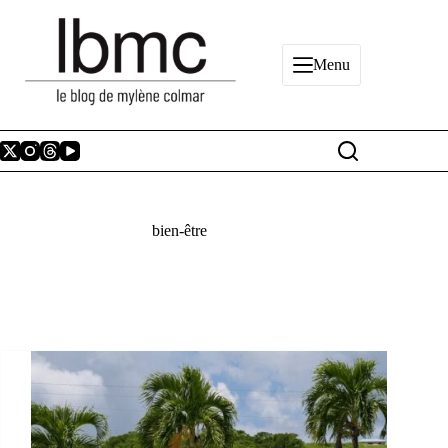
Passer
au
contenu
Menu
bien-être