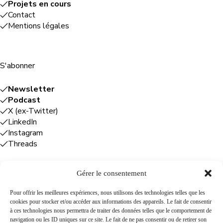
Projets en cours
Contact
Mentions légales
S'abonner
Newsletter
Podcast
X (ex-Twitter)
LinkedIn
Instagram
Threads
Gérer le consentement
Entreprises
Pour offrir les meilleures expériences, nous utilisons des technologies telles que les
cookies pour stocker et/ou accéder aux informations des appareils. Le fait de consentir
Plume Caraïbe
: conseil éditorial +
à ces technologies nous permettra de traiter des données telles que le comportement de
rédaction
navigation ou les ID uniques sur ce site. Le fait de ne pas consentir ou de retirer son