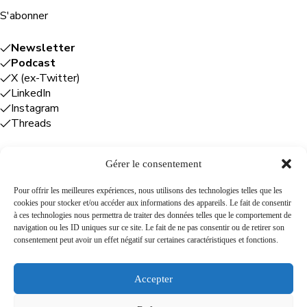
S'abonner
Newsletter
Podcast
X (ex-Twitter)
LinkedIn
Instagram
Threads
Gérer le consentement
Entreprises
Pour offrir les meilleures expériences, nous utilisons des technologies telles que les
cookies pour stocker et/ou accéder aux informations des appareils. Le fait de consentir
Plume Caraïbe
: conseil éditorial +
à ces technologies nous permettra de traiter des données telles que le comportement de
rédaction
navigation ou les ID uniques sur ce site. Le fait de ne pas consentir ou de retirer son
Foodîles Agency
: lab + média + événement
consentement peut avoir un effet négatif sur certaines caractéristiques et fonctions.
The Flamboyant Agency
: maison d'édition
Cuisines mobiles
: location + animation culinaire
Accepter