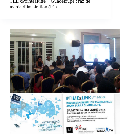
TEDxPointeàPitre – Guadeloupe : raz-de-
marée d’inspiration (P1)