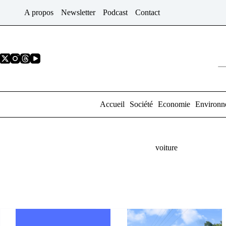
Passer
A propos
Newsletter
Podcast
Contact
au
contenu
Accueil
Société
Economie
Environn
voiture