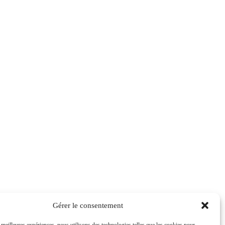
es
Gérer le consentement
 Caraïbe
: conseil