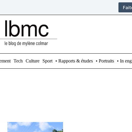
Fai
ement
Tech
Culture
Sport
• Rapports & études
• Portraits
• In eng