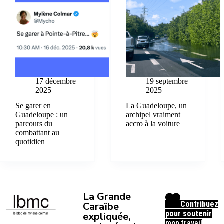
17 décembre
19 septembre
2025
2025
Se garer en
La Guadeloupe, un
Guadeloupe : un
archipel vraiment
parcours du
accro à la voiture
combattant au
quotidien
La Grande
Contribuez
Caraïbe
pour soutenir
expliquée,
mon travail