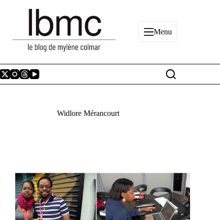
Passer
au
contenu
Menu
Widlore Mérancourt