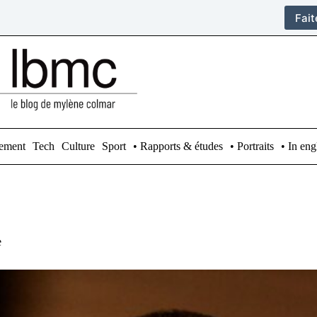
Fai
ement
Tech
Culture
Sport
• Rapports & études
• Portraits
• In eng
e