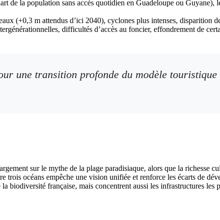
quart de la population sans accès quotidien en Guadeloupe ou Guyane), l
eaux (+0,3 m attendus d’ici 2040), cyclones plus intenses, disparition d
ntergénérationnelles, difficultés d’accès au foncier, effondrement de certai
ur une transition profonde du modèle touristique :
argement sur le mythe de la plage paradisiaque, alors que la richesse cult
tre trois océans empêche une vision unifiée et renforce les écarts de dév
la biodiversité française, mais concentrent aussi les infrastructures les 