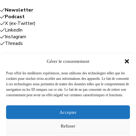
Newsletter
Podcast
X (ex-Twitter)
LinkedIn
Instagram
Threads
Gérer le consentement
Entreprises
Pour offrir les meilleures expériences, nous utilisons des technologies telles que les
cookies pour stocker et/ou accéder aux informations des appareils. Le fait de consentir
Plume Caraïbe
: conseil éditorial +
à ces technologies nous permettra de traiter des données telles que le comportement de
rédaction
navigation ou les ID uniques sur ce site. Le fait de ne pas consentir ou de retirer son
Foodîles Agency
: lab + média + événement
consentement peut avoir un effet négatif sur certaines caractéristiques et fonctions.
The Flamboyant Agency
: maison d'édition
Cuisines mobiles
: location + animation culinaire
Accepter
Refuser