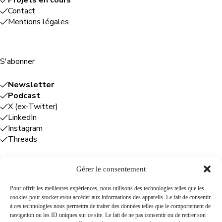
Projets en cours
Contact
Mentions légales
S'abonner
Newsletter
Podcast
X (ex-Twitter)
LinkedIn
Instagram
Threads
Gérer le consentement
Entreprises
Pour offrir les meilleures expériences, nous utilisons des technologies telles que les
cookies pour stocker et/ou accéder aux informations des appareils. Le fait de consentir
Plume Caraïbe
: conseil éditorial +
à ces technologies nous permettra de traiter des données telles que le comportement de
rédaction
navigation ou les ID uniques sur ce site. Le fait de ne pas consentir ou de retirer son