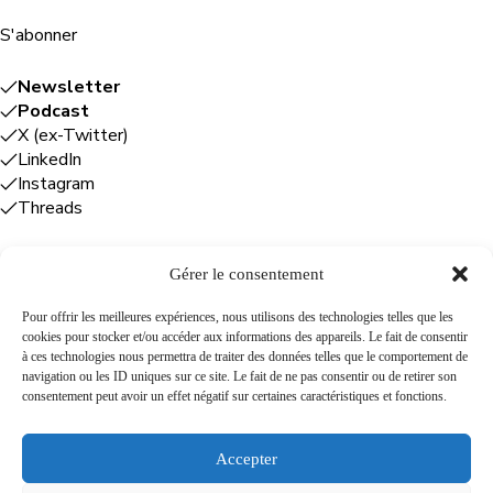
S'abonner
Newsletter
Podcast
X (ex-Twitter)
LinkedIn
Instagram
Threads
Gérer le consentement
Entreprises
Pour offrir les meilleures expériences, nous utilisons des technologies telles que les
cookies pour stocker et/ou accéder aux informations des appareils. Le fait de consentir
Plume Caraïbe
: conseil éditorial +
à ces technologies nous permettra de traiter des données telles que le comportement de
rédaction
navigation ou les ID uniques sur ce site. Le fait de ne pas consentir ou de retirer son
Foodîles Agency
: lab + média + événement
consentement peut avoir un effet négatif sur certaines caractéristiques et fonctions.
The Flamboyant Agency
: maison d'édition
Cuisines mobiles
: location + animation culinaire
Accepter