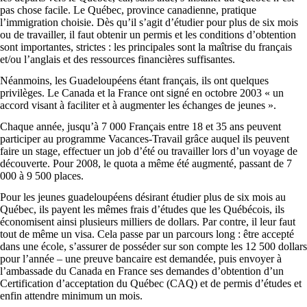
pas chose facile. Le Québec, province canadienne, pratique
l’immigration choisie. Dès qu’il s’agit d’étudier pour plus de six mois
ou de travailler, il faut obtenir un permis et les conditions d’obtention
sont importantes, strictes : les principales sont la maîtrise du français
et/ou l’anglais et des ressources financières suffisantes.
Néanmoins, les Guadeloupéens étant français, ils ont quelques
privilèges. Le Canada et la France ont signé en octobre 2003 « un
accord visant à faciliter et à augmenter les échanges de jeunes ».
Chaque année, jusqu’à 7 000 Français entre 18 et 35 ans peuvent
participer au programme Vacances-Travail grâce auquel ils peuvent
faire un stage, effectuer un job d’été ou travailler lors d’un voyage de
découverte. Pour 2008, le quota a même été augmenté, passant de 7
000 à 9 500 places.
Pour les jeunes guadeloupéens désirant étudier plus de six mois au
Québec, ils payent les mêmes frais d’études que les Québécois, ils
économisent ainsi plusieurs milliers de dollars. Par contre, il leur faut
tout de même un visa. Cela passe par un parcours long : être accepté
dans une école, s’assurer de posséder sur son compte les 12 500 dollars
pour l’année – une preuve bancaire est demandée, puis envoyer à
l’ambassade du Canada en France ses demandes d’obtention d’un
Certification d’acceptation du Québec (CAQ) et de permis d’études et
enfin attendre minimum un mois.