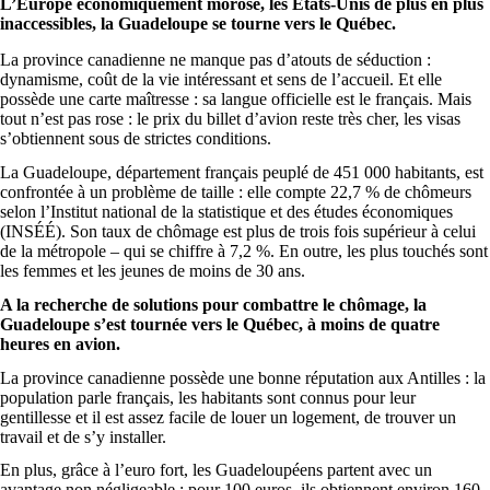
L’Europe économiquement morose, les États-Unis de plus en plus
inaccessibles, la Guadeloupe se tourne vers le Québec.
La province canadienne ne manque pas d’atouts de séduction :
dynamisme, coût de la vie intéressant et sens de l’accueil. Et elle
possède une carte maîtresse : sa langue officielle est le français. Mais
tout n’est pas rose : le prix du billet d’avion reste très cher, les visas
s’obtiennent sous de strictes conditions.
La Guadeloupe, département français peuplé de 451 000 habitants, est
confrontée à un problème de taille : elle compte 22,7 % de chômeurs
selon l’Institut national de la statistique et des études économiques
(INSÉÉ). Son taux de chômage est plus de trois fois supérieur à celui
de la métropole – qui se chiffre à 7,2 %. En outre, les plus touchés sont
les femmes et les jeunes de moins de 30 ans.
A la recherche de solutions pour combattre le chômage, la
Guadeloupe s’est tournée vers le Québec, à moins de quatre
heures en avion.
La province canadienne possède une bonne réputation aux Antilles : la
population parle français, les habitants sont connus pour leur
gentillesse et il est assez facile de louer un logement, de trouver un
travail et de s’y installer.
En plus, grâce à l’euro fort, les Guadeloupéens partent avec un
avantage non négligeable : pour 100 euros, ils obtiennent environ 160