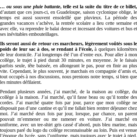
… ou sous une pluie battante
, telle est la suite du titre de ce billet
d’autant que ces jours-ci, en Guadeloupe, saison cyclonique oblige, le
temps est aussi souvent ensoleillé que pluvieux. La période des
grandes vacances s’achève, la rentrée scolaire a lieu cette semaine et
avec elle, va reprendre le balai dense et incessant des voitures et bus et
ses inévitables embouteillages.
Ils seront aussi de retour ces marcheurs, légèrement voûtés sous le
poids de leur sac à dos, se rendant à l’école,
à quelques kilomètres
de leur domicile. J’ai longtemps été l’un d’entre eux. Pour aller à mon
collège, le trajet à pied durait 30 minutes, en moyenne. Je le faisais
parfois seule, tête baissée, en allongeant le pas, pour en finir au plus
vite. Cependant, le plus souvent, je marchais en compagnie d’amis et,
tout occupés à nos discussions, nous prenions notre temps, si bien que
les minutes défilaient.
Pendant plusieurs années, j’ai marché, de la maison au collège, du
collège à la maison. J’ai marché, qu’il fasse beau ou qu’il tombe des
cordes. J’ai marché quatre fois par jour, parce que mon collège ne
disposait pas d’une cantine et qu’il me fallait bien rentrer déjeuner chez
moi. J’ai marché deux fois par jour, lorsque, par chance, un parent
pouvait m’emmener ou me ramener en voiture. J’ai marché en
uniforme, avec un tee-shirt gris cassé d’abord, puis bleu marine, mais
toujours paré du logo du collège reconnaissable au loin. Puis est venue
l’époque du lycée, sans l’uniforme, mais toujours avec le trajet à pied.