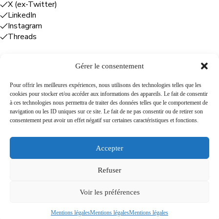
X (ex-Twitter)
LinkedIn
Instagram
Threads
Gérer le consentement
Entreprises
Pour offrir les meilleures expériences, nous utilisons des technologies telles que les
cookies pour stocker et/ou accéder aux informations des appareils. Le fait de consentir
Plume Caraïbe
: conseil éditorial +
à ces technologies nous permettra de traiter des données telles que le comportement de
rédaction
navigation ou les ID uniques sur ce site. Le fait de ne pas consentir ou de retirer son
Foodîles Agency
: lab + média + événement
consentement peut avoir un effet négatif sur certaines caractéristiques et fonctions.
The Flamboyant Agency
: maison d'édition
Cuisines mobiles
: location + animation culinaire
Accepter
Refuser
A propos
Newsletter
Podcast
Contact
Voir les préférences
Mentions légales
Mentions légales
Mentions légales