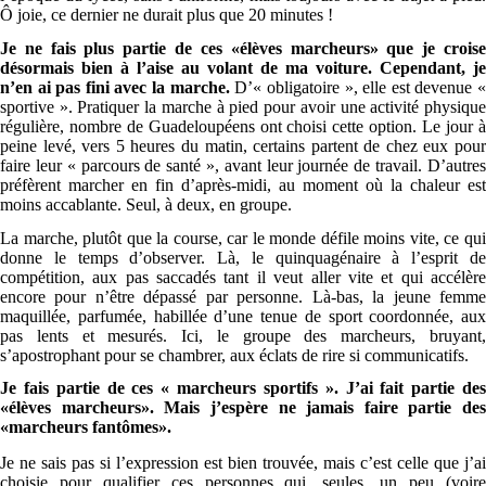
Ô joie, ce dernier ne durait plus que 20 minutes !
Je ne fais plus partie de ces «élèves marcheurs» que je croise
désormais bien à l’aise au volant de ma voiture. Cependant, je
n’en ai pas fini avec la marche.
D’« obligatoire », elle est devenue 
sportive ». Pratiquer la marche à pied pour avoir une activité physique
régulière, nombre de Guadeloupéens ont choisi cette option. Le jour à
peine levé, vers 5 heures du matin, certains partent de chez eux pour
faire leur « parcours de santé », avant leur journée de travail. D’autres
préfèrent marcher en fin d’après-midi, au moment où la chaleur est
moins accablante. Seul, à deux, en groupe.
La marche, plutôt que la course, car le monde défile moins vite, ce qui
donne le temps d’observer. Là, le quinquagénaire à l’esprit de
compétition, aux pas saccadés tant il veut aller vite et qui accélère
encore pour n’être dépassé par personne. Là-bas, la jeune femme
maquillée, parfumée, habillée d’une tenue de sport coordonnée, aux
pas lents et mesurés. Ici, le groupe des marcheurs, bruyant,
s’apostrophant pour se chambrer, aux éclats de rire si communicatifs.
Je fais partie de ces « marcheurs sportifs ».
J’ai fait partie des
«élèves marcheurs».
Mais j’espère ne jamais faire partie des
«marcheurs fantômes».
Je ne sais pas si l’expression est bien trouvée, mais c’est celle que j’ai
choisie pour qualifier ces personnes qui, seules, un peu (voire