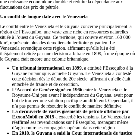
une croissance économique durable et réduire la dépendance aux
fluctuations des prix du pétrole.
Un conflit de longue date avec le Venezuela
Le conflit entre le Venezuela et le Guyana concerne principalement la
région de l’Essequibo, une vaste zone riche en ressources naturelles
située à l’ouest du Guyana. Ce territoire, qui couvre environ 160 000
km², représente plus des deux tiers du territoire guyanien. Le
Venezuela revendique cette région, affirmant qu’elle lui a été
illégalement retirée par une décision arbitrale en 1899, à une époque où
le Guyana était encore une colonie britannique.
Un tribunal international, en 1899,
a attribué l’Essequibo à la
Guyane britannique, actuelle Guyana. Le Venezuela a contesté
cette décision dès le début du 20e siècle, affirmant qu’elle était
entachée de fraude et de coercition.
L’Accord de Genève signé en 1966
entre le Venezuela et le
Royaume-Uni peu avant l’indépendance du Guyana, avait pour
but de trouver une solution pacifique au différend. Cependant, il
n’a pas permis de résoudre le conflit de manière définitive.
La découverte de vastes gisements de pétrole offshore par
ExxonMobil en 2015
a exacerbé les tensions. Le Venezuela a
réaffirmé ses revendications sur l’Essequibo, menaçant même
d’agir contre les compagnies opérant dans cette région.
En 2018, le Guyana a saisi la Cour internationale de justice