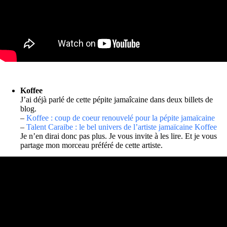
Koffee
J’ai déjà parlé de cette pépite jamaîcaine dans deux billets de
blog.
–
Koffee : coup de coeur renouvelé pour la pépite jamaïcaine
–
Talent Caraibe : le bel univers de l’artiste jamaïcaine Koffee
Je n’en dirai donc pas plus. Je vous invite à les lire. Et je vous
partage mon morceau préféré de cette artiste.