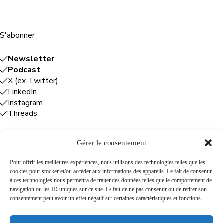
S'abonner
Newsletter
Podcast
X (ex-Twitter)
LinkedIn
Instagram
Threads
Gérer le consentement
Entreprises
Pour offrir les meilleures expériences, nous utilisons des technologies telles que les
cookies pour stocker et/ou accéder aux informations des appareils. Le fait de consentir
Plume Caraïbe
: conseil éditorial +
à ces technologies nous permettra de traiter des données telles que le comportement de
rédaction
navigation ou les ID uniques sur ce site. Le fait de ne pas consentir ou de retirer son
Foodîles Agency
: lab + média + événement
consentement peut avoir un effet négatif sur certaines caractéristiques et fonctions.
The Flamboyant Agency
: maison d'édition
Cuisines mobiles
: location + animation culinaire