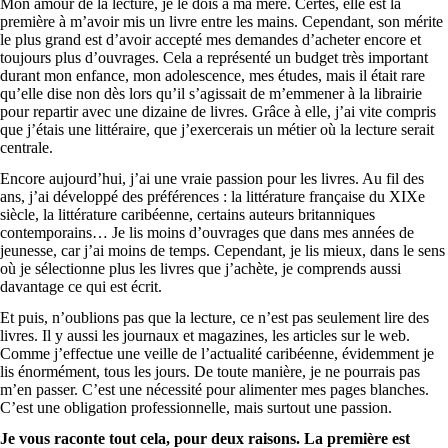
Mon amour de la lecture, je le dois à ma mère. Certes, elle est la
première à m’avoir mis un livre entre les mains. Cependant, son mérite
le plus grand est d’avoir accepté mes demandes d’acheter encore et
toujours plus d’ouvrages. Cela a représenté un budget très important
durant mon enfance, mon adolescence, mes études, mais il était rare
qu’elle dise non dès lors qu’il s’agissait de m’emmener à la librairie
pour repartir avec une dizaine de livres. Grâce à elle, j’ai vite compris
que j’étais une littéraire, que j’exercerais un métier où la lecture serait
centrale.
Encore aujourd’hui, j’ai une vraie passion pour les livres. Au fil des
ans, j’ai développé des préférences : la littérature française du XIXe
siècle, la littérature caribéenne, certains auteurs britanniques
contemporains… Je lis moins d’ouvrages que dans mes années de
jeunesse, car j’ai moins de temps. Cependant, je lis mieux, dans le sens
où je sélectionne plus les livres que j’achète, je comprends aussi
davantage ce qui est écrit.
Et puis, n’oublions pas que la lecture, ce n’est pas seulement lire des
livres. Il y aussi les journaux et magazines, les articles sur le web.
Comme j’effectue une veille de l’actualité caribéenne, évidemment je
lis énormément, tous les jours. De toute manière, je ne pourrais pas
m’en passer. C’est une nécessité pour alimenter mes pages blanches.
C’est une obligation professionnelle, mais surtout une passion.
Je vous raconte tout cela, pour deux raisons. La première est