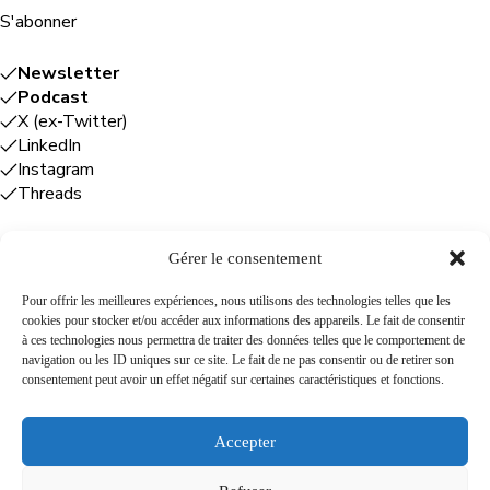
S'abonner
Newsletter
Podcast
X (ex-Twitter)
LinkedIn
Instagram
Threads
Gérer le consentement
Entreprises
Pour offrir les meilleures expériences, nous utilisons des technologies telles que les
cookies pour stocker et/ou accéder aux informations des appareils. Le fait de consentir
Plume Caraïbe
: conseil éditorial +
à ces technologies nous permettra de traiter des données telles que le comportement de
rédaction
navigation ou les ID uniques sur ce site. Le fait de ne pas consentir ou de retirer son
Foodîles Agency
: lab + média + événement
consentement peut avoir un effet négatif sur certaines caractéristiques et fonctions.
The Flamboyant Agency
: maison d'édition
Cuisines mobiles
: location + animation culinaire
Accepter