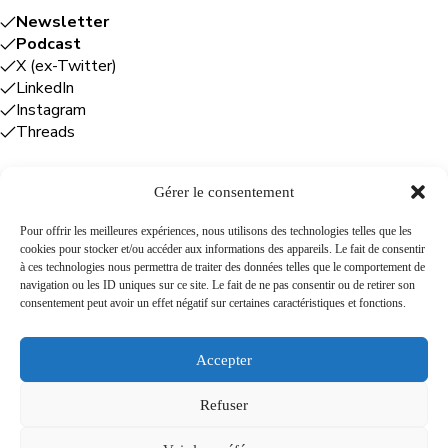
Newsletter
Podcast
X (ex-Twitter)
LinkedIn
Instagram
Threads
Gérer le consentement
Entreprises
Pour offrir les meilleures expériences, nous utilisons des technologies telles que les
cookies pour stocker et/ou accéder aux informations des appareils. Le fait de consentir
Plume Caraïbe
: conseil éditorial +
à ces technologies nous permettra de traiter des données telles que le comportement de
rédaction
navigation ou les ID uniques sur ce site. Le fait de ne pas consentir ou de retirer son
Foodîles Agency
: lab + média + événement
consentement peut avoir un effet négatif sur certaines caractéristiques et fonctions.
The Flamboyant Agency
: maison d'édition
Cuisines mobiles
: location + animation culinaire
Accepter
Refuser
A propos
Newsletter
Podcast
Contact