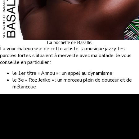
La pochette de Basalte.
La voix chaleureuse de cette artiste, la musique jazzy, les
paroles fortes s’alliaient à merveille avec ma balade. Je vous
conseille en particulier :
le 1er titre « Annou » : un appel au dynamisme
le 3e « Roz Jeriko » : un morceau plein de douceur et de
mélancolie