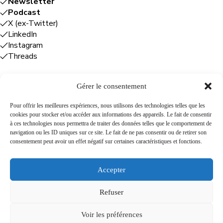
Newsletter
Podcast
X (ex-Twitter)
LinkedIn
Instagram
Threads
Gérer le consentement
Entreprises
Pour offrir les meilleures expériences, nous utilisons des technologies telles que les
cookies pour stocker et/ou accéder aux informations des appareils. Le fait de consentir
Plume Caraïbe
: conseil éditorial +
à ces technologies nous permettra de traiter des données telles que le comportement de
rédaction
navigation ou les ID uniques sur ce site. Le fait de ne pas consentir ou de retirer son
Foodîles Agency
: lab + média + événement
consentement peut avoir un effet négatif sur certaines caractéristiques et fonctions.
The Flamboyant Agency
: maison d'édition
Cuisines mobiles
: location + animation culinaire
Accepter
Refuser
A propos
Newsletter
Podcast
Contact
Voir les préférences