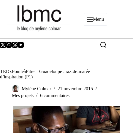
Passer
au
contenu
Menu
TEDxPointeàPitre – Guadeloupe : raz-de-marée
d’inspiration (P1)
Mylène Colmar
21 novembre 2015
Mes projets
6 commentaires