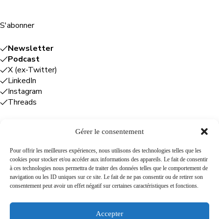
S'abonner
Newsletter
Podcast
X (ex-Twitter)
LinkedIn
Instagram
Threads
Gérer le consentement
Entreprises
Pour offrir les meilleures expériences, nous utilisons des technologies telles que les
cookies pour stocker et/ou accéder aux informations des appareils. Le fait de consentir
Plume Caraïbe
: conseil éditorial +
à ces technologies nous permettra de traiter des données telles que le comportement de
rédaction
navigation ou les ID uniques sur ce site. Le fait de ne pas consentir ou de retirer son
Foodîles Agency
: lab + média + événement
consentement peut avoir un effet négatif sur certaines caractéristiques et fonctions.
The Flamboyant Agency
: maison d'édition
Cuisines mobiles
: location + animation culinaire
Accepter