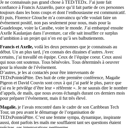
Je ne connaissais pas grand chose à TED/TEDx. J’ai juste fait
confiance à Francis Azzarello, parce qu’il fait partie de ces personnes
toujours dans les bons coups et dont l’enthousiasme est communicatif.
Et puis, Florence Glouche m’a convaincu qu’elle voulait faire un
événement positif, non pas seulement pour nous, mais pour la
Guadeloupe, voire la Caraïbe, voire le monde. J’ai embarqué ensuite
Axelle Kaulanjan dans l’aventure, car elle sait insuffler ce surplus
d’ambition à un projet qui n’en est qu’à ses balbutiements.
Francis et Axelle,
voilà les deux personnes que je connaissais au
début. Un an plus tard, j’en connais des dizaines d’autres. Avec
certains, j’ai travaillé en équipe. Ceux de l’équipe coeur. Ceux aussi
qui nous ont soutenus. Tous bénévoles. Tous déterminés à oeuvrer
pour la réussite de l’événement.
D’autres, je les ai contactés pour être intervenants de
TEDxPointeàPitre. Des huit de cette première conférence, Magalie
Pigeon et David Couvin sont ceux à qui j’ai parlé le plus, parce que
j’ai eu le privilège d’être leur « référente ». Je ne saurais dire le nombre
d’appels, de mails, que nous avons échangés durant ces derniers mois
pour préparer l’événement, mais il fut très élevé.
Magalie,
je l’avais rencontré dans le cadre de son Caribbean Tech
Tour, un peu avant le démarrage de l’organisation de
TEDxPointeàPitre. C’est une femme sympa, dynamique, inspirante
aussi, dont parfois les mails me soufflaient tant ses questions étaient
précises, ses interrogations pertinentes.