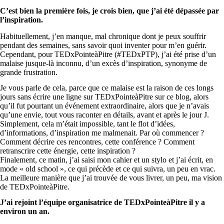
C’est bien la première fois, je crois bien, que j’ai été dépassée par
l’inspiration.
Habituellement, j’en manque, mal chronique dont je peux souffrir
pendant des semaines, sans savoir quoi inventer pour m’en guérir.
Cependant, pour TEDxPointeàPitre (#TEDxPTP), j’ai été prise d’un
malaise jusque-là inconnu, d’un excès d’inspiration, synonyme de
grande frustration.
Je vous parle de cela, parce que ce malaise est la raison de ces longs
jours sans écrire une ligne sur TEDxPointeàPitre sur ce blog, alors
qu’il fut pourtant un événement extraordinaire, alors que je n’avais
qu’une envie, tout vous raconter en détails, avant et après le jour J.
Simplement, cela m’était impossible, tant le flot d’idées,
d’informations, d’inspiration me malmenait. Par où commencer ?
Comment décrire ces rencontres, cette conférence ? Comment
retranscrire cette énergie, cette inspiration ?
Finalement, ce matin, j’ai saisi mon cahier et un stylo et j’ai écrit, en
mode « old school », ce qui précède et ce qui suivra, un peu en vrac.
La meilleure manière que j’ai trouvée de vous livrer, un peu, ma vision
de TEDxPointeàPitre.
J’ai rejoint l’équipe organisatrice de TEDxPointeàPitre il y a
environ un an.