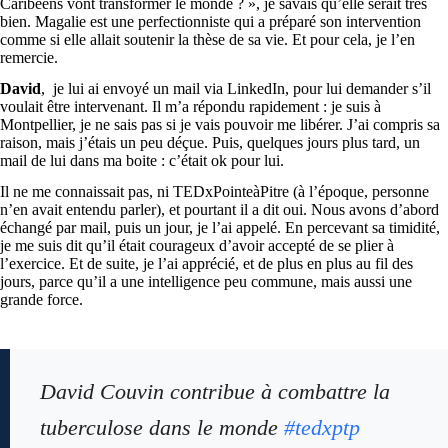
Caribéens vont transformer le monde ? », je savais qu’elle serait très
bien. Magalie est une perfectionniste qui a préparé son intervention
comme si elle allait soutenir la thèse de sa vie. Et pour cela, je l’en
remercie.
David
, je lui ai envoyé un mail via LinkedIn, pour lui demander s’il
voulait être intervenant. Il m’a répondu rapidement : je suis à
Montpellier, je ne sais pas si je vais pouvoir me libérer. J’ai compris sa
raison, mais j’étais un peu déçue. Puis, quelques jours plus tard, un
mail de lui dans ma boite : c’était ok pour lui.
Il ne me connaissait pas, ni TEDxPointeàPitre (à l’époque, personne
n’en avait entendu parler), et pourtant il a dit oui. Nous avons d’abord
échangé par mail, puis un jour, je l’ai appelé. En percevant sa timidité,
je me suis dit qu’il était courageux d’avoir accepté de se plier à
l’exercice. Et de suite, je l’ai apprécié, et de plus en plus au fil des
jours, parce qu’il a une intelligence peu commune, mais aussi une
grande force.
David Couvin contribue à combattre la
tuberculose dans le monde
#tedxptp