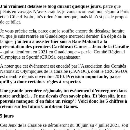
J’ai vraiment délaissé le blog durant quelques jours
, parce que
j’étais en voyage. N’ayez crainte, je vous raconterai mon séjour à Paris
et en Côte d’Ivoire, très orienté numérique, mais là n’est pas le propos
de ce billet.
Je vous précise cela, parce que je souffre encore du décalage horaire,
vu que je suis rentrée en Guadeloupe mercredi dernier. En dépit de la
fatigue,
j’ai tenu à assister hier soir à Baie-Mahault à la
présentation des premiers Caribbean Games – Jeux de la Caraïbe
– qui se tiendront en 2021 en Guadeloupe – par le
Comité Régional
Olympique et Sportif (CROS), organisateur.
A noter que cet événement est encadré par l’Association des Comités
Nationaux Olympiques de la Caraïbe (CANOC), dont le CROSGUA
est membre depuis novembre 2010.
Précision importante, parce
qu’il y a donc certaines règles à respecter.
Une grande première régionale, un événement d’envergure dans
notre archipel… Je me devais d’en savoir plus. Et bien sûr, je ne
pouvais manquer d’en faire un récap’ ! Voici donc les 5 chiffres à
retenir sur les futurs Caribbean Games.
5 jours
Ces Jeux de la Caraïbe se dérouleront du 30 juin au 4 juillet 2021, soit