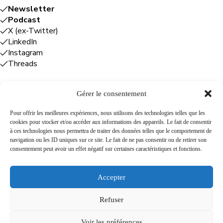
Newsletter
Podcast
X (ex-Twitter)
LinkedIn
Instagram
Threads
Gérer le consentement
Entreprises
Pour offrir les meilleures expériences, nous utilisons des technologies telles que les
cookies pour stocker et/ou accéder aux informations des appareils. Le fait de consentir
Plume Caraïbe
: conseil éditorial +
à ces technologies nous permettra de traiter des données telles que le comportement de
rédaction
navigation ou les ID uniques sur ce site. Le fait de ne pas consentir ou de retirer son
Foodîles Agency
: lab + média + événement
consentement peut avoir un effet négatif sur certaines caractéristiques et fonctions.
The Flamboyant Agency
: maison d'édition
Cuisines mobiles
: location + animation culinaire
Accepter
Refuser
A propos
Newsletter
Podcast
Contact
Voir les préférences