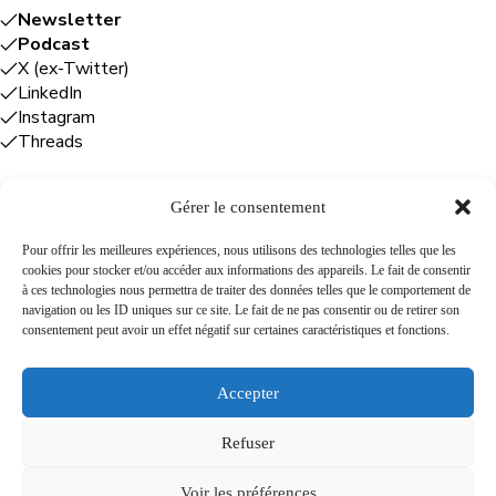
Newsletter
Podcast
X (ex-Twitter)
LinkedIn
Instagram
Threads
Gérer le consentement
Entreprises
Pour offrir les meilleures expériences, nous utilisons des technologies telles que les
cookies pour stocker et/ou accéder aux informations des appareils. Le fait de consentir
Plume Caraïbe
: conseil éditorial +
à ces technologies nous permettra de traiter des données telles que le comportement de
rédaction
navigation ou les ID uniques sur ce site. Le fait de ne pas consentir ou de retirer son
Foodîles Agency
: lab + média + événement
consentement peut avoir un effet négatif sur certaines caractéristiques et fonctions.
The Flamboyant Agency
: maison d'édition
Cuisines mobiles
: location + animation culinaire
Accepter
Refuser
A propos
Newsletter
Podcast
Contact
Voir les préférences