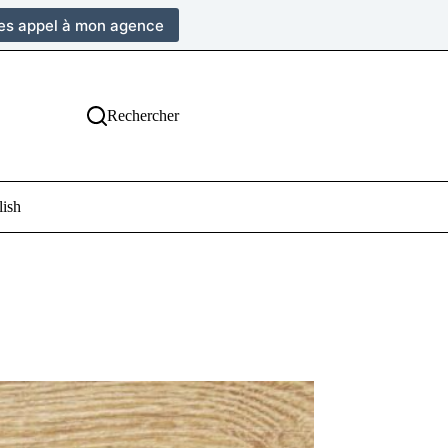
tes appel à mon agence
Rechercher
lish