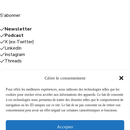
S'abonner
Newsletter
Podcast
X (ex-Twitter)
LinkedIn
Instagram
Threads
Gérer le consentement
Entreprises
Pour offrir les meilleures expériences, nous utilisons des technologies telles que les
cookies pour stocker et/ou accéder aux informations des appareils. Le fait de consentir
Plume Caraïbe
: conseil éditorial +
à ces technologies nous permettra de traiter des données telles que le comportement de
rédaction
navigation ou les ID uniques sur ce site. Le fait de ne pas consentir ou de retirer son
Foodîles Agency
: lab + média + événement
consentement peut avoir un effet négatif sur certaines caractéristiques et fonctions.
The Flamboyant Agency
: maison d'édition
Cuisines mobiles
: location + animation culinaire
Accepter