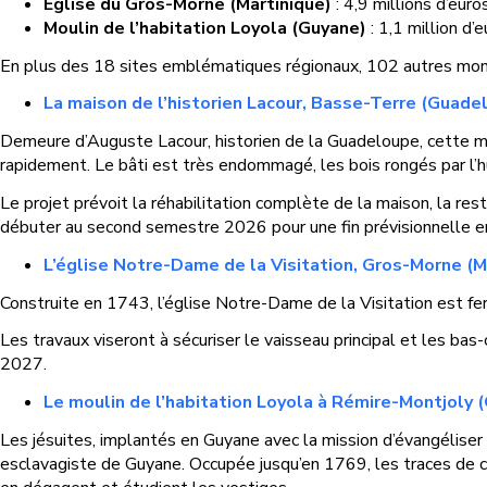
Église du Gros-Morne (Martinique)
: 4,9 millions d’eur
Moulin de l’habitation Loyola (Guyane)
: 1,1 million d’
En plus des 18 sites emblématiques régionaux, 102 autres mon
La maison de l’historien Lacour, Basse-Terre (Guadel
Demeure d’Auguste Lacour, historien de la Guadeloupe, cette mo
rapidement. Le bâti est très endommagé, les bois rongés par l’
Le projet prévoit la réhabilitation complète de la maison, la resta
débuter au second semestre 2026 pour une fin prévisionnelle
L’église Notre-Dame de la Visitation, Gros-Morne (Ma
Construite en 1743, l’église Notre-Dame de la Visitation est f
Les travaux viseront à sécuriser le vaisseau principal et les bas-
2027.
Le moulin de l’habitation Loyola à Rémire-Montjoly 
Les jésuites, implantés en Guyane avec la mission d’évangéliser 
esclavagiste de Guyane. Occupée jusqu’en 1769, les traces de c