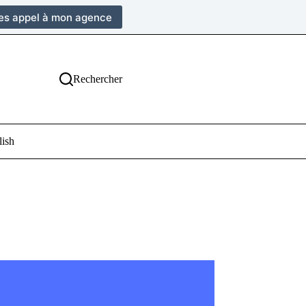
tes appel à mon agence
Rechercher
lish