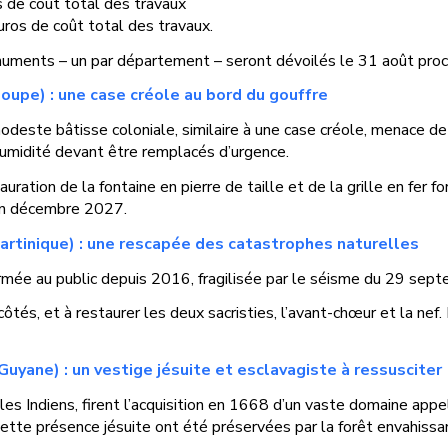
os de coût total des travaux
euros de coût total des travaux.
uments – un par département – seront dévoilés le 31 août proc
oupe) :
une case créole au bord du gouffre
deste bâtisse coloniale, similaire à une case créole, menace de
humidité devant être remplacés d’urgence.
uration de la fontaine en pierre de taille et de la grille en fer f
 en décembre 2027.
rtinique) :
une rescapée des catastrophes naturelles
ermée au public depuis 2016, fragilisée par le séisme du 29 sep
côtés, et à restaurer les deux sacristies, l’avant-chœur et la nef
(Guyane) :
un vestige jésuite et esclavagiste à ressusciter
les Indiens, firent l’acquisition en 1668 d’un vaste domaine appe
ette présence jésuite ont été préservées par la forêt envahissa