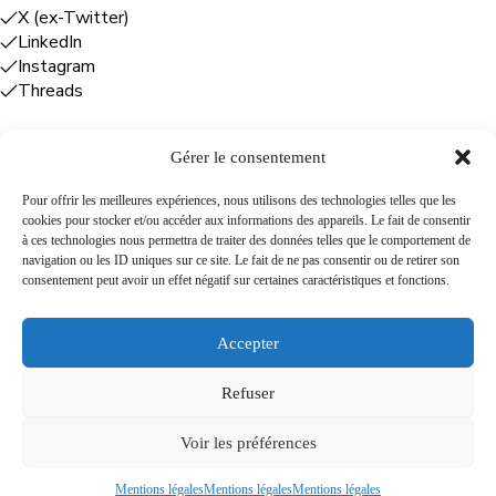
X (ex-Twitter)
LinkedIn
Instagram
Threads
Gérer le consentement
Entreprises
Pour offrir les meilleures expériences, nous utilisons des technologies telles que les
cookies pour stocker et/ou accéder aux informations des appareils. Le fait de consentir
Plume Caraïbe
: conseil éditorial +
à ces technologies nous permettra de traiter des données telles que le comportement de
rédaction
navigation ou les ID uniques sur ce site. Le fait de ne pas consentir ou de retirer son
Foodîles Agency
: lab + média + événement
consentement peut avoir un effet négatif sur certaines caractéristiques et fonctions.
The Flamboyant Agency
: maison d'édition
Cuisines mobiles
: location + animation culinaire
Accepter
Refuser
A propos
Newsletter
Podcast
Contact
Voir les préférences
Mentions légales
Mentions légales
Mentions légales