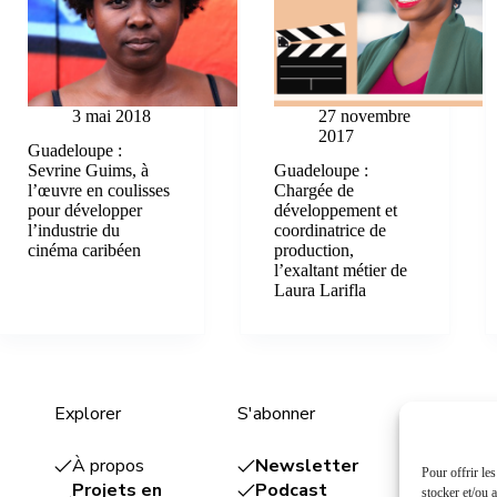
3 mai 2018
27 novembre
2017
Guadeloupe :
Sevrine Guims, à
Guadeloupe :
l’œuvre en coulisses
Chargée de
pour développer
développement et
l’industrie du
coordinatrice de
cinéma caribéen
production,
l’exaltant métier de
Laura Larifla
Explorer
S'abonner
Entrepris
À propos
Newsletter
Plume
Pour offrir le
Projets en
Podcast
éditor
stocker et/ou 