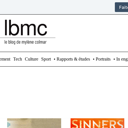
Fai
ement
Tech
Culture
Sport
• Rapports & études
• Portraits
• In eng