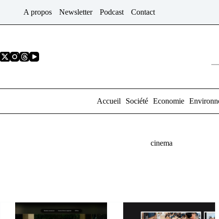
Passer
A propos
Newsletter
Podcast
Contact
au
contenu
Accueil
Société
Economie
Environn
cinema