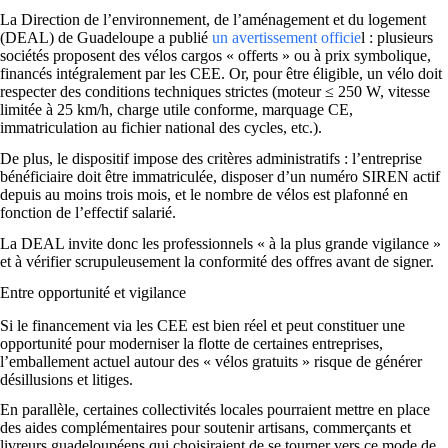
La Direction de l’environnement, de l’aménagement et du logement
(DEAL) de Guadeloupe a publié
un avertissement officie
l : plusieurs
sociétés proposent des vélos cargos « offerts » ou à prix symbolique,
financés intégralement par les CEE. Or, pour être éligible, un vélo doit
respecter des conditions techniques strictes (moteur ≤ 250 W, vitesse
limitée à 25 km/h, charge utile conforme, marquage CE,
immatriculation au fichier national des cycles, etc.).
De plus, le dispositif impose des critères administratifs : l’entreprise
bénéficiaire doit être immatriculée, disposer d’un numéro SIREN actif
depuis au moins trois mois, et le nombre de vélos est plafonné en
fonction de l’effectif salarié.
La DEAL invite donc les professionnels « à la plus grande vigilance »
et à vérifier scrupuleusement la conformité des offres avant de signer.
Entre opportunité et vigilance
Si le financement via les CEE est bien réel et peut constituer une
opportunité pour moderniser la flotte de certaines entreprises,
l’emballement actuel autour des « vélos gratuits » risque de générer
désillusions et litiges.
En parallèle, certaines collectivités locales pourraient mettre en place
des aides complémentaires pour soutenir artisans, commerçants et
livreurs guadeloupéens qui choisiraient de se tourner vers ce mode de