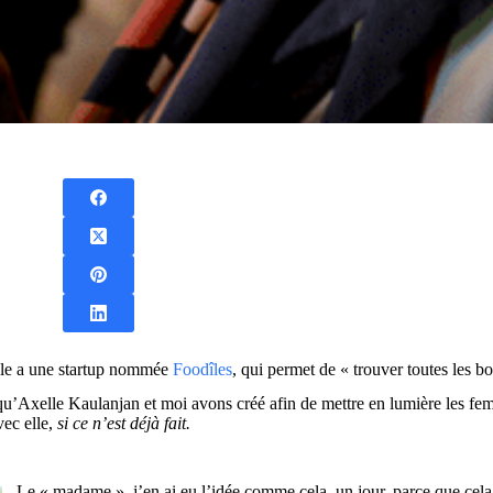
elle a une startup nommée
Foodîles
, qui permet de « trouver toutes les 
 qu’Axelle Kaulanjan et moi avons créé afin de mettre en lumière les fem
vec elle,
si ce n’est déjà fait.
Le « madame », j’en ai eu l’idée comme cela, un jour, parce que cel