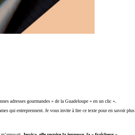
bonnes adresses gourmandes » de la Guadeloupe « en un clic ».
mes qui entreprennent. Je vous invite à lire ce texte pour en savoir plus
a m’amusait.
Jessica, elle respire la jeunesse, la « fraîcheur »,