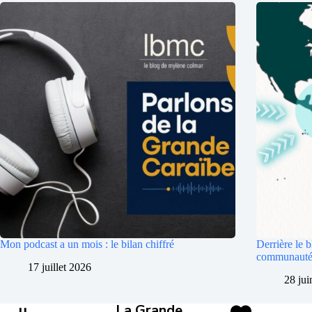
Mon podcast a un mois : le bilan chiffré
Derrière le b
communauté 
17 juillet 2026
28 ju
La Grande