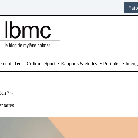
Fai
ement
Tech
Culture
Sport
• Rapports & études
• Portraits
• In eng
éen ? »
ntaires