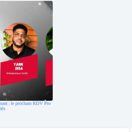
nant : le prochain RDV Pro
lés
es