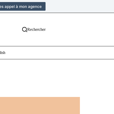
tes appel à mon agence
Rechercher
lish