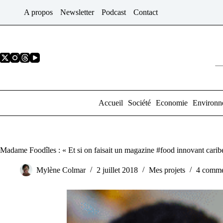
Passer
A propos
Newsletter
Podcast
Contact
au
contenu
Accueil
Société
Economie
Environn
Madame Foodîles : « Et si on faisait un magazine #food innovant carib
Mylène Colmar
2 juillet 2018
Mes projets
4 comme