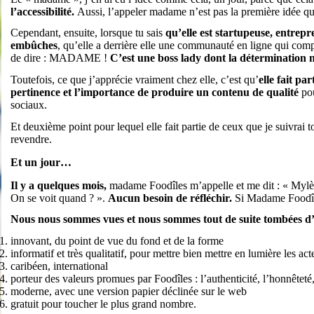
l’accessibilité.
Aussi, l’appeler madame n’est pas la première idée qui
Cependant, ensuite, lorsque tu sais
qu’elle est startupeuse, entrepr
embûches
, qu’elle a derrière elle une communauté en ligne qui compt
de dire : MADAME !
C’est une boss lady dont la détermination 
Toutefois, ce que j’apprécie vraiment chez elle, c’est qu’
elle fait pa
pertinence et l’importance de produire un contenu de qualité
pou
sociaux.
Et deuxième point pour lequel elle fait partie de ceux que je suivrai 
revendre.
Et un jour…
Il y a quelques mois,
madame Foodîles m’appelle et me dit : « Mylèn
On se voit quand ? ».
Aucun besoin de réfléchir.
Si Madame Foodîle
Nous nous sommes vues et nous sommes tout de suite tombées d’a
innovant, du point de vue du fond et de la forme
informatif et très qualitatif, pour mettre bien mettre en lumière les a
caribéen, international
porteur des valeurs promues par Foodîles : l’authenticité, l’honnêteté,
moderne, avec une version papier déclinée sur le web
gratuit pour toucher le plus grand nombre.