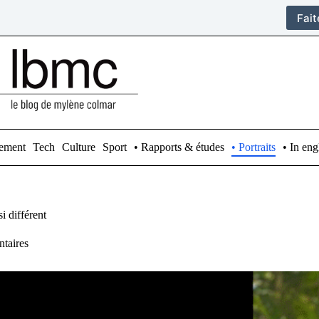
Fai
ement
Tech
Culture
Sport
• Rapports & études
• Portraits
• In eng
i différent
taires