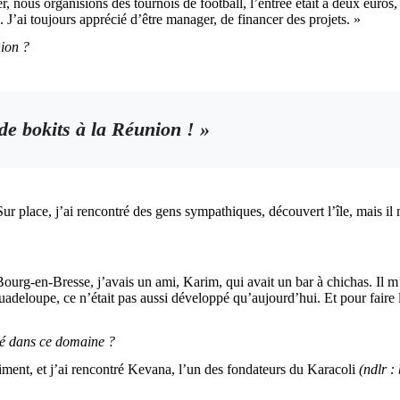
, nous organisions des tournois de football, l’entrée était à deux euros
 J’ai toujours apprécié d’être manager, de financer des projets. »
nion ?
de bokits à la Réunion ! »
Sur place, j’ai rencontré des gens sympathiques, découvert l’île, mais il
ourg-en-Bresse, j’avais un ami, Karim, qui avait un bar à chichas. Il m’
uadeloupe, ce n’était pas aussi développé qu’aujourd’hui. Et pour faire l
uvé dans ce domaine ?
vraiment, et j’ai rencontré Kevana, l’un des fondateurs du Karacoli
(ndlr :