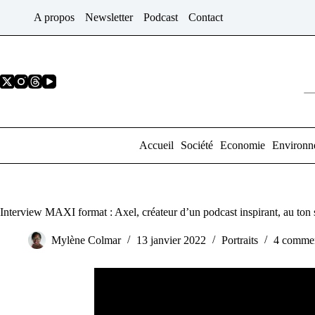
Passer
A propos
Newsletter
Podcast
Contact
au
contenu
Accueil
Société
Economie
Environn
Interview MAXI format : Axel, créateur d’un podcast inspirant, au ton s
Mylène Colmar
13 janvier 2022
Portraits
4 commen