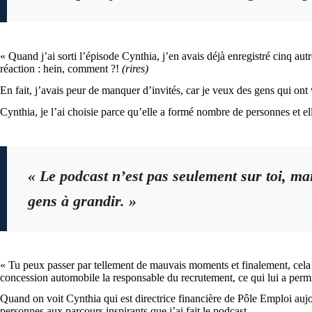
« Quand j’ai sorti l’épisode Cynthia, j’en avais déjà enregistré cinq aut
réaction : hein, comment ?!
(rires)
En fait, j’avais peur de manquer d’invités, car je veux des gens qui ont 
Cynthia, je l’ai choisie parce qu’elle a formé nombre de personnes et el
« Le podcast n’est pas seulement sur toi, mai
gens à grandir. »
« Tu peux passer par tellement de mauvais moments et finalement, cela s
concession automobile la responsable du recrutement, ce qui lui a permi
Quand on voit Cynthia qui est directrice financière de Pôle Emploi auj
personnes aux parcours inspirants que j’ai fait le podcast.