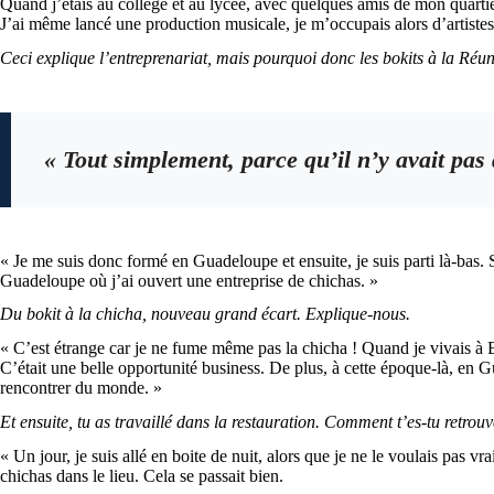
Quand j’étais au collège et au lycée, avec quelques amis de mon quartier
J’ai même lancé une production musicale, je m’occupais alors d’artistes.
Ceci explique l’entreprenariat, mais pourquoi donc les bokits à la Réu
« Tout simplement, parce qu’il n’y avait pas 
« Je me suis donc formé en Guadeloupe et ensuite, je suis parti là-bas. 
Guadeloupe où j’ai ouvert une entreprise de chichas. »
Du bokit à la chicha, nouveau grand écart. Explique-nous.
« C’est étrange car je ne fume même pas la chicha ! Quand je vivais à B
C’était une belle opportunité business. De plus, à cette époque-là, en G
rencontrer du monde. »
Et ensuite, tu as travaillé dans la restauration. Comment t’es-tu retro
« Un jour, je suis allé en boite de nuit, alors que je ne le voulais pas 
chichas dans le lieu. Cela se passait bien.