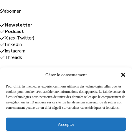
S'abonner
Newsletter
Podcast
X (ex-Twitter)
LinkedIn
Instagram
Threads
Gérer le consentement
Entreprises
Pour offrir les meilleures expériences, nous utilisons des technologies telles que les
cookies pour stocker et/ou accéder aux informations des appareils. Le fait de consentir
Plume Caraïbe
: conseil éditorial +
à ces technologies nous permettra de traiter des données telles que le comportement de
rédaction
navigation ou les ID uniques sur ce site. Le fait de ne pas consentir ou de retirer son
Foodîles Agency
: lab + média + événement
consentement peut avoir un effet négatif sur certaines caractéristiques et fonctions.
The Flamboyant Agency
: maison d'édition
Cuisines mobiles
: location + animation culinaire
Accepter