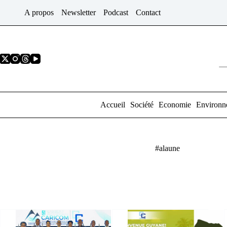
Passer
A propos
Newsletter
Podcast
Contact
au
contenu
Accueil
Société
Economie
Environn
#alaune