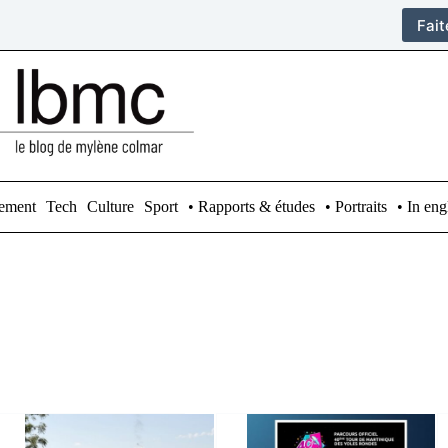
Fai
ement
Tech
Culture
Sport
• Rapports & études
• Portraits
• In eng