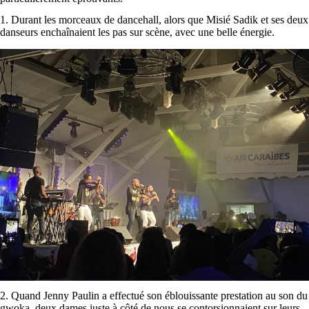
1. Durant les morceaux de dancehall, alors que Misié Sadik et ses deux
danseurs enchaînaient les pas sur scène, avec une belle énergie.
2. Quand Jenny Paulin a effectué son éblouissante prestation au son du
gwoka, deux dames juste à côté de nous se contorsionnaient sur leurs