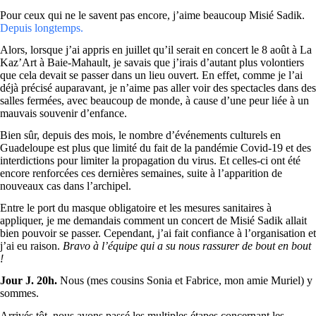
Pour ceux qui ne le savent pas encore, j’aime beaucoup Misié Sadik.
Depuis longtemps.
Alors, lorsque j’ai appris en juillet qu’il serait en concert le 8 août à La
Kaz’Art à Baie-Mahault, je savais que j’irais d’autant plus volontiers
que cela devait se passer dans un lieu ouvert. En effet, comme je l’ai
déjà précisé auparavant, je n’aime pas aller voir des spectacles dans des
salles fermées, avec beaucoup de monde, à cause d’une peur liée à un
mauvais souvenir d’enfance.
Bien sûr, depuis des mois, le nombre d’événements culturels en
Guadeloupe est plus que limité du fait de la pandémie Covid-19 et des
interdictions pour limiter la propagation du virus. Et celles-ci ont été
encore renforcées ces dernières semaines, suite à l’apparition de
nouveaux cas dans l’archipel.
Entre le port du masque obligatoire et les mesures sanitaires à
appliquer, je me demandais comment un concert de Misié Sadik allait
bien pouvoir se passer. Cependant, j’ai fait confiance à l’organisation et
j’ai eu raison.
Bravo à l’équipe qui a su nous rassurer de bout en bout
!
Jour J. 20h.
Nous (mes cousins Sonia et Fabrice, mon amie Muriel) y
sommes.
Arrivés tôt, nous avons passé les multiples étapes concernant les