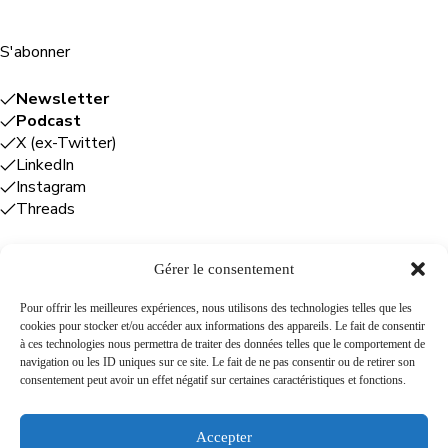
S'abonner
Newsletter
Podcast
X (ex-Twitter)
LinkedIn
Instagram
Threads
Gérer le consentement
Entreprises
Pour offrir les meilleures expériences, nous utilisons des technologies telles que les
cookies pour stocker et/ou accéder aux informations des appareils. Le fait de consentir
Plume Caraïbe
: conseil éditorial +
à ces technologies nous permettra de traiter des données telles que le comportement de
rédaction
navigation ou les ID uniques sur ce site. Le fait de ne pas consentir ou de retirer son
Foodîles Agency
: lab + média + événement
consentement peut avoir un effet négatif sur certaines caractéristiques et fonctions.
The Flamboyant Agency
: maison d'édition
Cuisines mobiles
: location + animation culinaire
Accepter